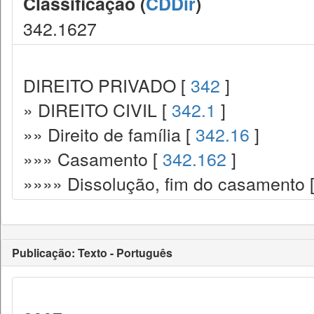
Classificação (
CDDir
)
342.1627
DIREITO PRIVADO [
342
]
» DIREITO CIVIL [
342.1
]
»» Direito de família [
342.16
]
»»» Casamento [
342.162
]
»»»» Dissolução, fim do casamento 
Publicação: Texto - Português