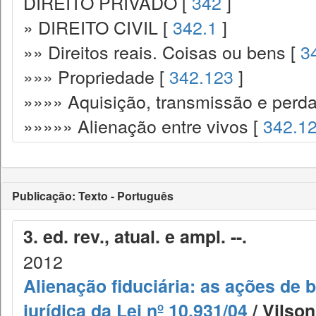
DIREITO PRIVADO [
342
]
» DIREITO CIVIL [
342.1
]
»» Direitos reais. Coisas ou bens [
3
»»» Propriedade [
342.123
]
»»»» Aquisição, transmissão e perda
»»»»» Alienação entre vivos [
342.1
Publicação: Texto - Português
3. ed. rev., atual. e ampl. --.
2012
Alienação fiduciária: as ações de
jurídica da Lei nº 10.931/04
/ Vilson