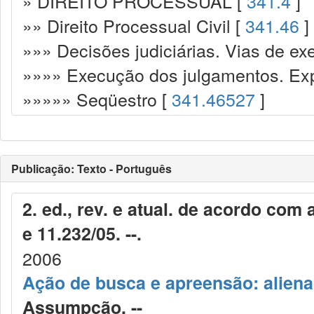
» DIREITO PROCESSUAL [
341.4
]
»» Direito Processual Civil [
341.46
]
»»» Decisões judiciárias. Vias de ex
»»»» Execução dos julgamentos. Exp
»»»»» Seqüestro [
341.46527
]
Publicação: Texto - Português
2. ed., rev. e atual. de acordo com 
e 11.232/05. --.
2006
Ação de busca e apreensão: aliena
Assumpção. --