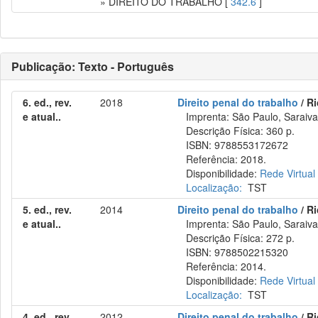
» DIREITO DO TRABALHO [
342.6
]
Publicação: Texto - Português
6. ed., rev.
2018
Direito penal do trabalho
/ R
e atual..
Imprenta: São Paulo, Saraiva
Descrição Física: 360 p.
ISBN: 9788553172672
Referência: 2018.
Disponibilidade:
Rede Virtual
Localização:
TST
5. ed., rev.
2014
Direito penal do trabalho
/ R
e atual..
Imprenta: São Paulo, Saraiva
Descrição Física: 272 p.
ISBN: 9788502215320
Referência: 2014.
Disponibilidade:
Rede Virtual
Localização:
TST
4. ed., rev.
2012
Direito penal do trabalho
/ R