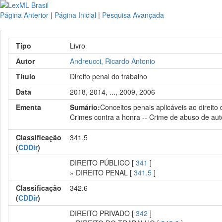
Página Anterior
|
Página Inicial
|
Pesquisa Avançada
Tipo
Livro
Autor
Andreucci, Ricardo Antonio
Título
Direito penal do trabalho
Data
2018, 2014, ..., 2009, 2006
Ementa
Sumário:
Conceitos penais aplicáveis ao direito 
Crimes contra a honra -- Crime de abuso de autor
Classificação
341.5
(
CDDir
)
DIREITO PÚBLICO [
341
]
» DIREITO PENAL [
341.5
]
Classificação
342.6
(
CDDir
)
DIREITO PRIVADO [
342
]