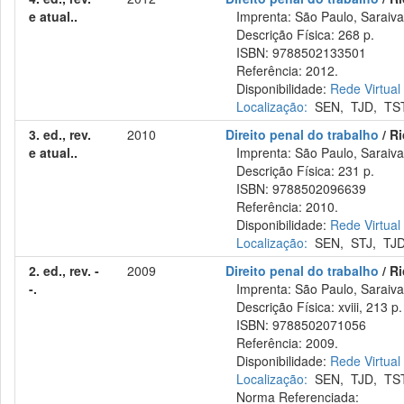
e atual..
Imprenta: São Paulo, Saraiva
Descrição Física: 268 p.
ISBN: 9788502133501
Referência: 2012.
Disponibilidade:
Rede Virtual
Localização:
SEN
,
TJD
,
TS
3. ed., rev.
2010
Direito penal do trabalho
/ R
e atual..
Imprenta: São Paulo, Saraiva
Descrição Física: 231 p.
ISBN: 9788502096639
Referência: 2010.
Disponibilidade:
Rede Virtual
Localização:
SEN
,
STJ
,
TJ
2. ed., rev. -
2009
Direito penal do trabalho
/ R
-.
Imprenta: São Paulo, Saraiva
Descrição Física: xviii, 213 p.
ISBN: 9788502071056
Referência: 2009.
Disponibilidade:
Rede Virtual
Localização:
SEN
,
TJD
,
TS
Norma Referenciada: