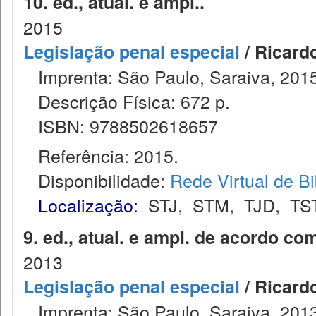
10. ed., atual. e ampl..
2015
Legislação penal especial
/ Ricard
Imprenta: São Paulo, Saraiva, 2015
Descrição Física: 672 p.
ISBN: 9788502618657
Referência: 2015.
Disponibilidade:
Rede Virtual de Bi
Localização:
STJ
,
STM
,
TJD
,
TS
9. ed., atual. e ampl. de acordo co
2013
Legislação penal especial
/ Ricard
Imprenta: São Paulo, Saraiva, 2013