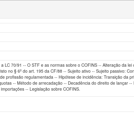
- a LC 70/91 -- O STF e as normas sobre o COFINS -- Alteração da lei c
sto no § 6º do art. 195 da CF/88 -- Sujeito ativo -- Sujeito passivo: 
s de profissão regulamentada -- Hipótese de incidência: Transição da p
íquotas -- Método de arrecadação -- Decadência do direito de lançar --
e importações -- Legislação sobre COFINS.