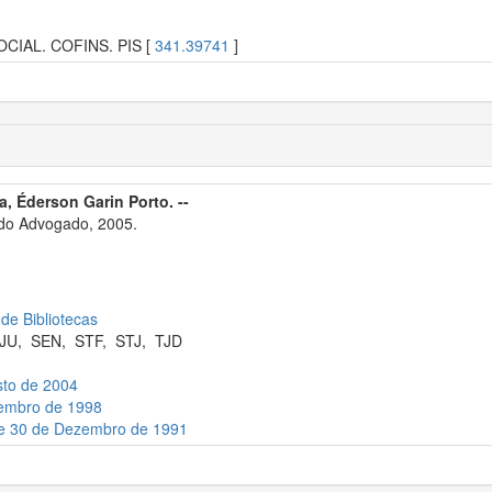
SOCIAL. COFINS. PIS [
341.39741
]
, Éderson Garin Porto. --
 do Advogado, 2005.
 de Bibliotecas
JU
,
SEN
,
STF
,
STJ
,
TJD
sto de 2004
vembro de 1998
de 30 de Dezembro de 1991