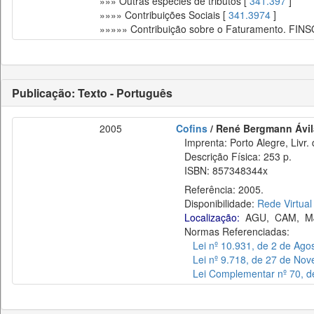
»»» Outras espécies de tributos [
341.397
]
»»»» Contribuições Sociais [
341.3974
]
»»»»» Contribuição sobre o Faturamento. FIN
Publicação: Texto - Português
2005
Cofins
/ René Bergmann Ávila
Imprenta: Porto Alegre, Livr.
Descrição Física: 253 p.
ISBN: 857348344x
Referência: 2005.
Disponibilidade:
Rede Virtual
Localização:
AGU
,
CAM
,
M
Normas Referenciadas:
Lei nº 10.931, de 2 de Ago
Lei nº 9.718, de 27 de No
Lei Complementar nº 70, 