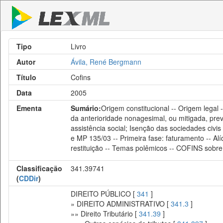
Tipo
Livro
Autor
Ávila, René Bergmann
Título
Cofins
Data
2005
Ementa
Sumário:
Origem constitucional -- Origem legal 
da anterioridade nonagesimal, ou mitigada, previ
assistência social; Isenção das sociedades civi
e MP 135/03 -- Primeira fase: faturamento -- Al
restituição -- Temas polêmicos -- COFINS sobr
Classificação
341.39741
(
CDDir
)
DIREITO PÚBLICO [
341
]
» DIREITO ADMINISTRATIVO [
341.3
]
»» Direito Tributário [
341.39
]