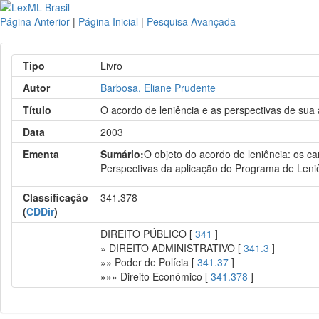
Página Anterior
|
Página Inicial
|
Pesquisa Avançada
Tipo
Livro
Autor
Barbosa, Eliane Prudente
Título
O acordo de leniência e as perspectivas de sua a
Data
2003
Ementa
Sumário:
O objeto do acordo de leniência: os car
Perspectivas da aplicação do Programa de Leniê
Classificação
341.378
(
CDDir
)
DIREITO PÚBLICO [
341
]
» DIREITO ADMINISTRATIVO [
341.3
]
»» Poder de Polícia [
341.37
]
»»» Direito Econômico [
341.378
]