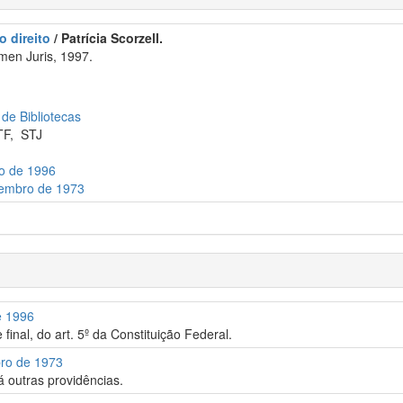
 direito
/ Patrícia Scorzell.
men Juris, 1997.
 de Bibliotecas
TF
,
STJ
ho de 1996
zembro de 1973
e 1996
final, do art. 5º da Constituição Federal.
bro de 1973
á outras providências.