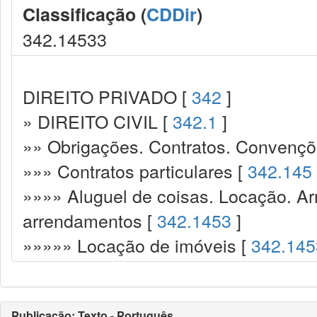
Classificação (
CDDir
)
342.14533
DIREITO PRIVADO [
342
]
» DIREITO CIVIL [
342.1
]
»» Obrigações. Contratos. Convençõ
»»» Contratos particulares [
342.145
»»»» Aluguel de coisas. Locação. A
arrendamentos [
342.1453
]
»»»»» Locação de imóveis [
342.145
Publicação: Texto - Português