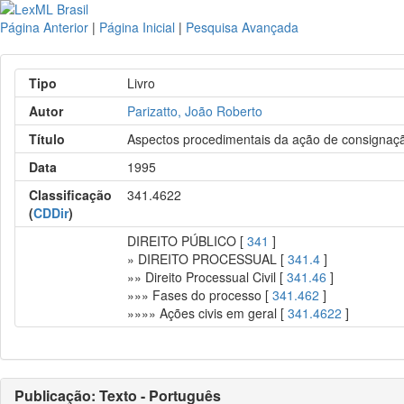
Página Anterior
|
Página Inicial
|
Pesquisa Avançada
Tipo
Livro
Autor
Parizatto, João Roberto
Título
Aspectos procedimentais da ação de consignaçã
Data
1995
Classificação
341.4622
(
CDDir
)
DIREITO PÚBLICO [
341
]
» DIREITO PROCESSUAL [
341.4
]
»» Direito Processual Civil [
341.46
]
»»» Fases do processo [
341.462
]
»»»» Ações civis em geral [
341.4622
]
Publicação: Texto - Português