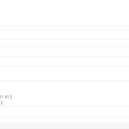
41.41
]
1
]