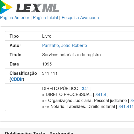
Página Anterior
|
Página Inicial
|
Pesquisa Avançada
Tipo
Livro
Autor
Parizatto, João Roberto
Título
Serviços notariais e de registro
Data
1995
Classificação
341.411
(
CDDir
)
DIREITO PÚBLICO [
341
]
» DIREITO PROCESSUAL [
341.4
]
»» Organização Judiciária. Pessoal judiciário [
3
»»» Notário. Tabeliães. Direito notarial [
341.41
Publicação: Texto - Português