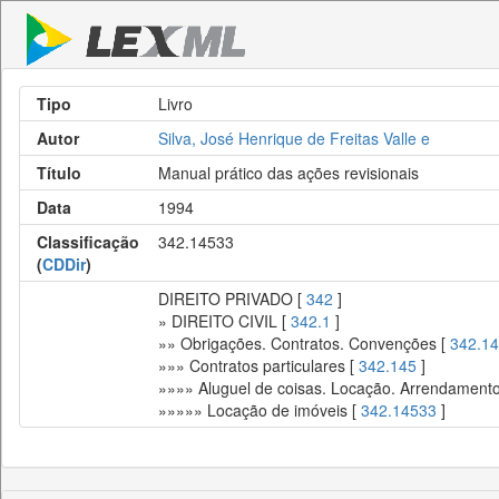
Tipo
Livro
Autor
Silva, José Henrique de Freitas Valle e
Título
Manual prático das ações revisionais
Data
1994
Classificação
342.14533
(
CDDir
)
DIREITO PRIVADO [
342
]
» DIREITO CIVIL [
342.1
]
»» Obrigações. Contratos. Convenções [
342.14
»»» Contratos particulares [
342.145
]
»»»» Aluguel de coisas. Locação. Arrendament
»»»»» Locação de imóveis [
342.14533
]