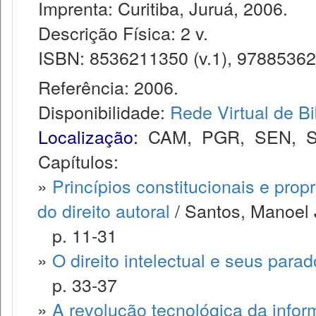
Imprenta: Curitiba, Juruá, 2006.
Descrição Física: 2 v.
ISBN: 8536211350 (v.1), 978853621
Referência: 2006.
Disponibilidade:
Rede Virtual de Bi
Localização:
CAM
,
PGR
,
SEN
,
Capítulos:
»
Princípios constitucionais e propr
do direito autoral
/ Santos, Manoel 
p. 11-31
»
O direito intelectual e seus para
p. 33-37
»
A revolução tecnológica da infor