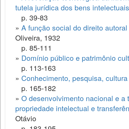
tutela jurídica dos bens intelectuai
p. 39-83
»
A função social do direito autoral
Oliveira, 1932
p. 85-111
»
Domínio público e patrimônio cult
p. 113-163
»
Conhecimento, pesquisa, cultura e
p. 165-182
»
O desenvolvimento nacional e a t
propriedade intelectual e transferê
Otávio
p. 183-195