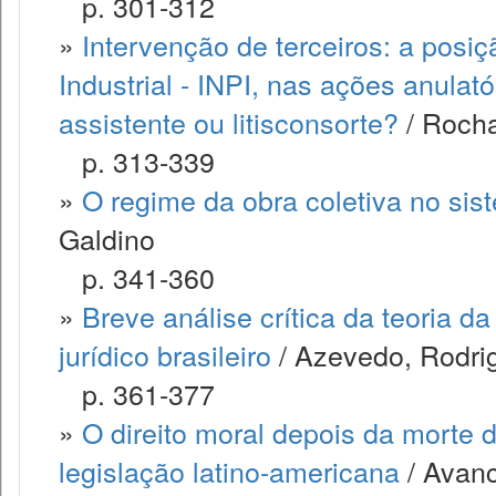
p. 301-312
»
Intervenção de terceiros: a posiç
Industrial - INPI, nas ações anulató
assistente ou litisconsorte?
/ Roch
p. 313-339
»
O regime da obra coletiva no sist
Galdino
p. 341-360
»
Breve análise crítica da teoria d
jurídico brasileiro
/ Azevedo, Rodri
p. 361-377
»
O direito moral depois da morte
legislação latino-americana
/ Avanc