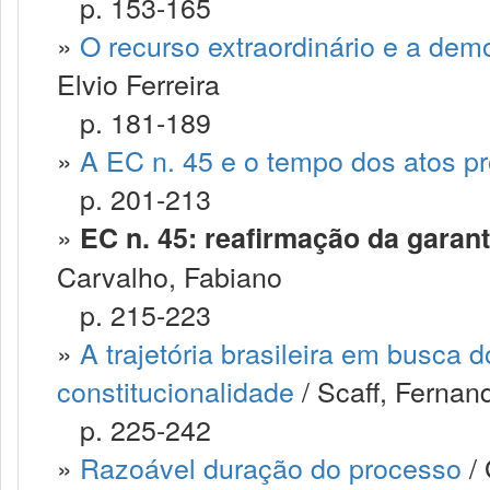
p. 153-165
»
O recurso extraordinário e a dem
Elvio Ferreira
p. 181-189
»
A EC n. 45 e o tempo dos atos p
p. 201-213
»
EC n. 45: reafirmação da garan
Carvalho, Fabiano
p. 215-223
»
A trajetória brasileira em busca d
constitucionalidade
/ Scaff, Fernan
p. 225-242
»
Razoável duração do processo
/ 