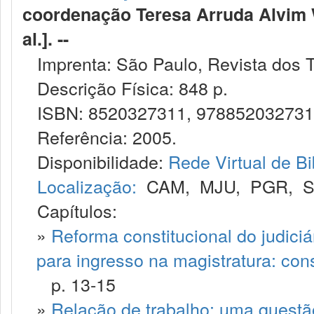
coordenação Teresa Arruda Alvim Wam
al.]. --
Imprenta: São Paulo, Revista dos T
Descrição Física: 848 p.
ISBN: 8520327311, 97885203273
Referência: 2005.
Disponibilidade:
Rede Virtual de Bi
Localização:
CAM
,
MJU
,
PGR
,
Capítulos:
»
Reforma constitucional do judiciár
para ingresso na magistratura: co
p. 13-15
»
Relação de trabalho: uma questão