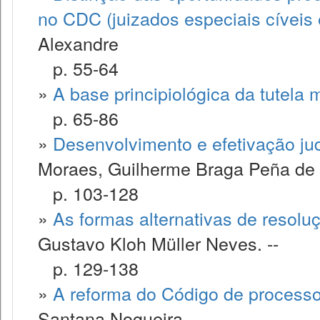
no CDC (juizados especiais cíveis e
Alexandre
p. 55-64
»
A base principiológica da tutela m
p. 65-86
»
Desenvolvimento e efetivação judi
Moraes, Guilherme Braga Peña de
p. 103-128
»
As formas alternativas de resoluçã
Gustavo Kloh Müller Neves. --
p. 129-138
»
A reforma do Código de processo 
Santana Nogueira. --