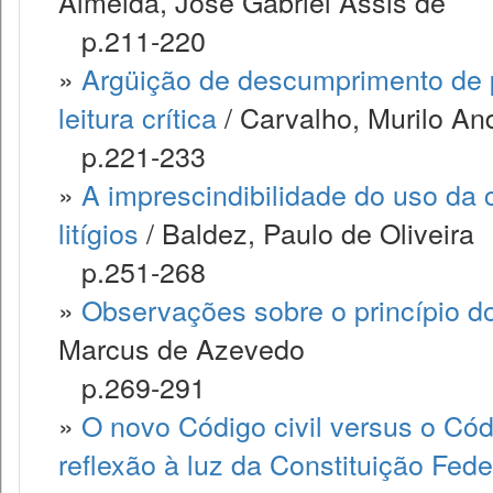
Almeida, José Gabriel Assis de
p.211-220
»
Argüição de descumprimento de p
leitura crítica
/ Carvalho, Murilo An
p.221-233
»
A imprescindibilidade do uso da c
litígios
/ Baldez, Paulo de Oliveira
p.251-268
»
Observações sobre o princípio do
Marcus de Azevedo
p.269-291
»
O novo Código civil versus o Có
reflexão à luz da Constituição Fede