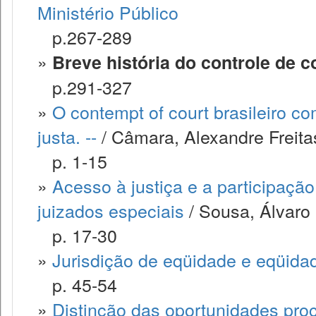
Ministério Público
p.267-289
»
Breve história do controle de c
p.291-327
»
O contempt of court brasileiro 
justa. --
/ Câmara, Alexandre Freita
p. 1-15
»
Acesso à justiça e a participação
juizados especiais
/ Sousa, Álvaro
p. 17-30
»
Jurisdição de eqüidade e eqüidad
p. 45-54
»
Distinção das oportunidades pro