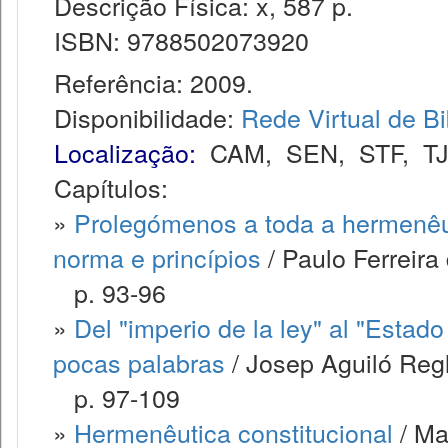
Descrição Física: x, 587 p.
ISBN: 9788502073920
Referência: 2009.
Disponibilidade:
Rede Virtual de Bi
Localização:
CAM
,
SEN
,
STF
,
T
Capítulos:
»
Prolegómenos a toda a hermenêuti
norma e princípios
/ Paulo Ferreira
p. 93-96
»
Del "imperio de la ley" al "Estad
pocas palabras
/ Josep Aguiló Regl
p. 97-109
»
Hermenêutica constitucional
/ Mar