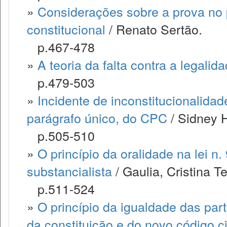
»
Considerações sobre a prova no pr
constitucional
/ Renato Sertão.
p.467-478
»
A teoria da falta contra a legalid
p.479-503
»
Incidente de inconstitucionalidad
parágrafo único, do CPC
/ Sidney H
p.505-510
»
O princípio da oralidade na lei n.
substancialista
/ Gaulia, Cristina T
p.511-524
»
O princípio da igualdade das part
da constituição e do novo código ci