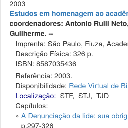
2003
Estudos em homenagem ao acadêm
coordenadores: Antonio Rulli Neto
Guilherme. --
Imprenta: São Paulo, Fiuza, Academ
Descrição Física: 326 p.
ISBN: 8587035436
Referência: 2003.
Disponibilidade:
Rede Virtual de Bi
Localização:
STF
,
STJ
,
TJD
Capítulos:
»
A Denunciação da lide: sua obri
p.297-326