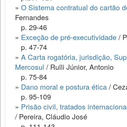
»
O Sistema contratual do cartão de
Fernandes
p. 29-46
»
Exceção de pré-executividade
/ P
p. 47-74
»
A Carta rogatória, jurisdição, Su
Mercosul
/ Rulli Júnior, Antonio
p. 75-84
»
Dano moral e postura ética
/ Cez
p. 95-109
»
Prisão civil, tratados internacion
/ Pereira, Cláudio José
p. 111-143