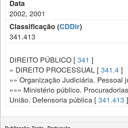
Data
2002, 2001
Classificação (
CDDir
)
341.413
DIREITO PÚBLICO [
341
]
» DIREITO PROCESSUAL [
341.4
]
»» Organização Judiciária. Pessoal ju
»»» Ministério público. Procuradoria
União. Defensoria pública [
341.413
Publicação: Texto - Português