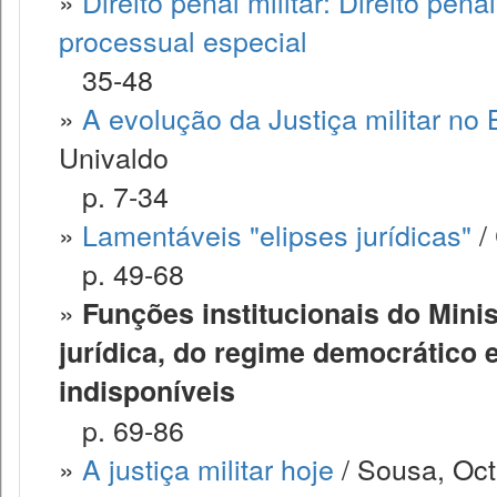
»
Direito penal militar: Direito pen
processual especial
35-48
»
A evolução da Justiça militar no 
Univaldo
p. 7-34
»
Lamentáveis "elipses jurídicas"
/
p. 49-68
»
Funções institucionais do Minis
jurídica, do regime democrático e
indisponíveis
p. 69-86
»
A justiça militar hoje
/ Sousa, Oc