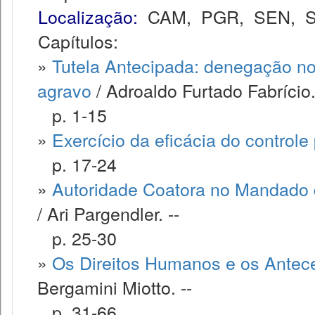
Localização:
CAM
,
PGR
,
SEN
,
Capítulos:
»
Tutela Antecipada: denegação no 
agravo
/ Adroaldo Furtado Fabrício.
p. 1-15
»
Exercício da eficácia do controle
p. 17-24
»
Autoridade Coatora no Mandado 
/ Ari Pargendler. --
p. 25-30
»
Os Direitos Humanos e os Antece
Bergamini Miotto. --
p. 31-66