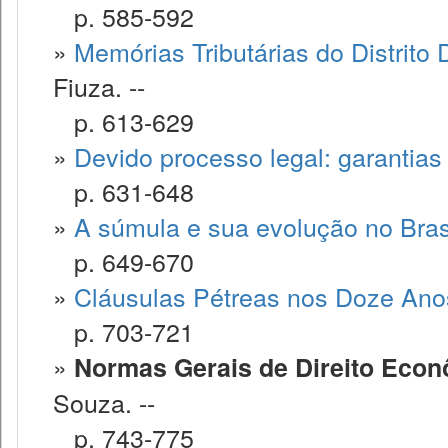
p. 585-592
»
Memórias Tributárias do Distrito
Fiuza. --
p. 613-629
»
Devido processo legal: garantias
p. 631-648
»
A súmula e sua evolução no Bras
p. 649-670
»
Cláusulas Pétreas nos Doze Anos
p. 703-721
»
Normas Gerais de Direito Eco
Souza. --
p. 743-775