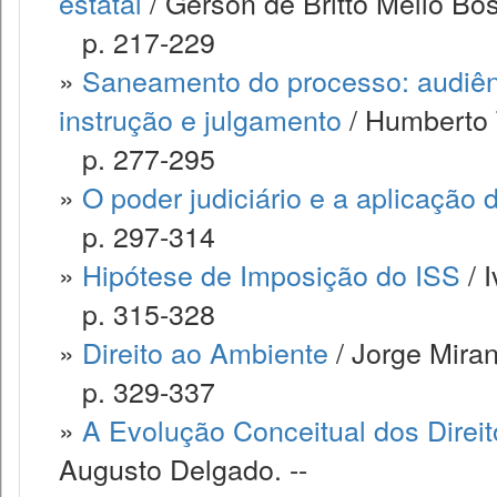
estatal
/ Gerson de Britto Mello Bos
p. 217-229
»
Saneamento do processo: audiênc
instrução e julgamento
/ Humberto T
p. 277-295
»
O poder judiciário e a aplicação d
p. 297-314
»
Hipótese de Imposição do ISS
/ 
p. 315-328
»
Direito ao Ambiente
/ Jorge Miran
p. 329-337
»
A Evolução Conceitual dos Direi
Augusto Delgado. --