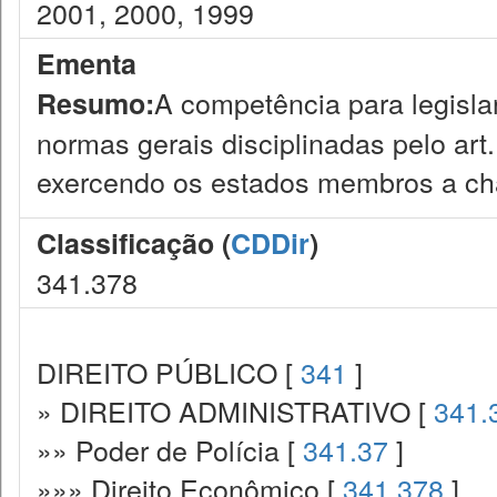
2001, 2000, 1999
Ementa
A competência para legisla
Resumo:
normas gerais disciplinadas pelo art.
exercendo os estados membros a ch
Classificação (
CDDir
)
341.378
DIREITO PÚBLICO [
341
]
» DIREITO ADMINISTRATIVO [
341.
»» Poder de Polícia [
341.37
]
»»» Direito Econômico [
341.378
]