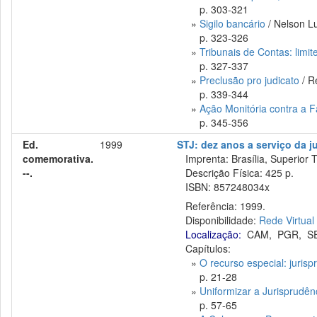
p. 303-321
»
Sigilo bancário
/ Nelson L
p. 323-326
»
Tribunais de Contas: limit
p. 327-337
»
Preclusão pro judicato
/ R
p. 339-344
»
Ação Monitória contra a 
p. 345-356
Ed.
1999
STJ: dez anos a serviço da jus
comemorativa.
Imprenta: Brasília, Superior T
--.
Descrição Física: 425 p.
ISBN: 857248034x
Referência: 1999.
Disponibilidade:
Rede Virtual
Localização:
CAM
,
PGR
,
S
Capítulos:
»
O recurso especial: juris
p. 21-28
»
Uniformizar a Jurisprudên
p. 57-65