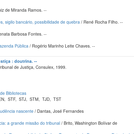
uiz de Miranda Ramos. --
es, sigilo bancário, possibilidade de quebra
/ René Rocha Filho. --
enata Barbosa Fontes. --
Fazenda Pública
/ Rogério Marinho Leite Chaves. --
tiça : doutrina. --
ribunal de Justiça, Consulex, 1999.
 de Bibliotecas
EN
,
STF
,
STJ
,
STM
,
TJD
,
TST
prudência nascente
/ Dantas, José Fernandes
cia: a grande missão do tribunal
/ Brito, Washington Bolívar de