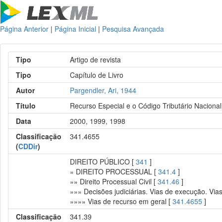
Página Anterior
|
Página Inicial
|
Pesquisa Avançada
Tipo
Artigo de revista
Tipo
Capítulo de Livro
Autor
Pargendler, Ari, 1944
Título
Recurso Especial e o Código Tributário Nacional
Data
2000, 1999, 1998
Classificação
341.4655
(
CDDir
)
DIREITO PÚBLICO [
341
]
» DIREITO PROCESSUAL [
341.4
]
»» Direito Processual Civil [
341.46
]
»»» Decisões judiciárias. Vias de execução. Via
»»»» Vias de recurso em geral [
341.4655
]
Classificação
341.39