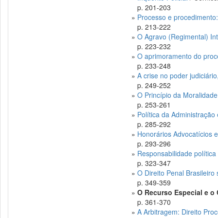
p. 201-203
»
Processo e procedimento: 
p. 213-222
»
O Agravo (Regimental) In
p. 223-232
»
O aprimoramento do proce
p. 233-248
»
A crise no poder judiciári
p. 249-252
»
O Princípio da Moralidade
p. 253-261
»
Política da Administração
p. 285-292
»
Honorários Advocatícios
p. 293-296
»
Responsabilidade política
p. 323-347
»
O Direito Penal Brasileir
p. 349-359
»
O Recurso Especial e o 
p. 361-370
»
A Arbitragem: Direito Pro