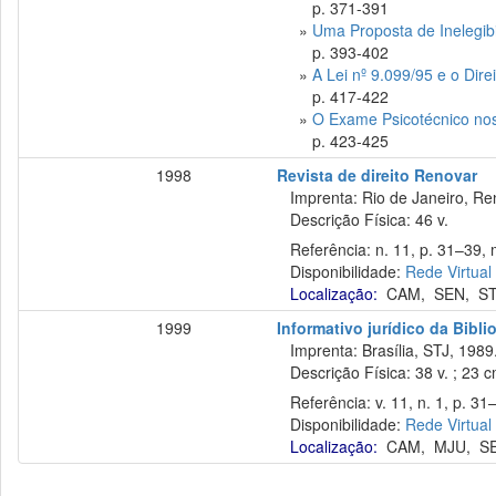
p. 371-391
»
Uma Proposta de Inelegib
p. 393-402
»
A Lei nº 9.099/95 e o Direi
p. 417-422
»
O Exame Psicotécnico no
p. 423-425
1998
Revista de direito Renovar
Imprenta: Rio de Janeiro, Re
Descrição Física: 46 v.
Referência: n. 11, p. 31–39, 
Disponibilidade:
Rede Virtual
Localização:
CAM
,
SEN
,
S
1999
Informativo jurídico da Bibli
Imprenta: Brasília, STJ, 1989
Descrição Física: 38 v. ; 23 
Referência: v. 11, n. 1, p. 31–4
Disponibilidade:
Rede Virtual
Localização:
CAM
,
MJU
,
S