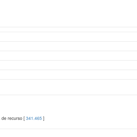
s de recurso [
341.465
]