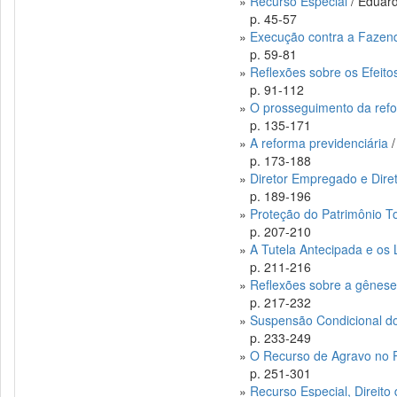
»
Recurso Especial
/ Eduard
p. 45-57
»
Execução contra a Fazen
p. 59-81
»
Reflexões sobre os Efeito
p. 91-112
»
O prosseguimento da ref
p. 135-171
»
A reforma previdenciária
/
p. 173-188
»
Diretor Empregado e Dire
p. 189-196
»
Proteção do Patrimônio To
p. 207-210
»
A Tutela Antecipada e os 
p. 211-216
»
Reflexões sobre a gênese
p. 217-232
»
Suspensão Condicional do 
p. 233-249
»
O Recurso de Agravo no P
p. 251-301
»
Recurso Especial, Direito