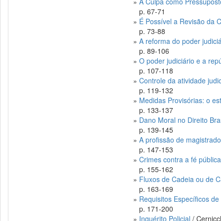
»
A Culpa como Pressuposto
p. 67-71
»
É Possível a Revisão da 
p. 73-88
»
A reforma do poder judiciá
p. 89-106
»
O poder judiciário e a rep
p. 107-118
»
Controle da atividade judic
p. 119-132
»
Medidas Provisórias: o esti
p. 133-137
»
Dano Moral no Direito Bras
p. 139-145
»
A profissão de magistrad
p. 147-153
»
Crimes contra a fé públic
p. 155-162
»
Fluxos de Cadeia ou de Ca
p. 163-169
»
Requisitos Específicos de
p. 171-200
»
Inquérito Policial
/ Cernicc