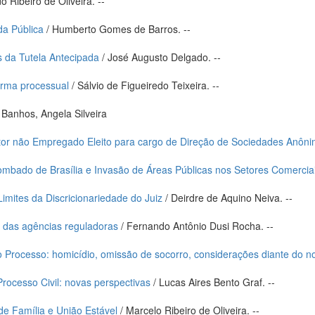
o Ribeiro de Oliveira. --
da Pública
/ Humberto Gomes de Barros. --
s da Tutela Antecipada
/ José Augusto Delgado. --
orma processual
/ Sálvio de Figueiredo Teixeira. --
 Banhos, Angela Silveira
tor não Empregado Eleito para cargo de Direção de Sociedades Anôni
mbado de Brasília e Invasão de Áreas Públicas nos Setores Comerciai
Limites da Discricionariedade do Juiz
/ Deirdre de Aquino Neiva. --
 das agências reguladoras
/ Fernando Antônio Dusi Rocha. --
Processo: homicídio, omissão de socorro, considerações diante do no
rocesso Civil: novas perspectivas
/ Lucas Aires Bento Graf. --
 de Família e União Estável
/ Marcelo Ribeiro de Oliveira. --