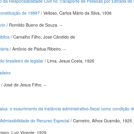
 da Responsabilidade Civil no Transporte de Pessoas por Estrada de 
Constituição de 1988?
/ Velloso, Carlos Mário da Silva, 1936
rio
/ Romildo Bueno de Souza. --
ública
/ Carvalho Filho, José Cândido de
iária
/ Antônio de Pádua Ribeiro. --
lo brasileiro de legislar
/ Lima, Jesus Costa, 1926
ileiro
o
/ José de Jesus Filho. --
a
ixa: o exaurimento da instância administrativo-fiscal como condição d
 Admissibilidade do Recurso Especial
/ Carneiro, Athos Gusmão, 1925
hiaro, Luiz Vicente, 1929