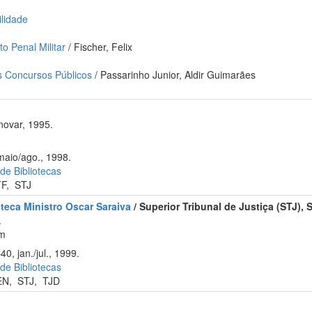
ilidade
to Penal Militar
/ Fischer, Felix
s Concursos Públicos
/ Passarinho Junior, Aldir Guimarães
novar, 1995.
maio/ago., 1998.
 de Bibliotecas
TF
,
STJ
oteca Ministro Oscar Saraiva
/ Superior Tribunal de Justiça (STJ),
.
cm
0, jan./jul., 1999.
 de Bibliotecas
EN
,
STJ
,
TJD