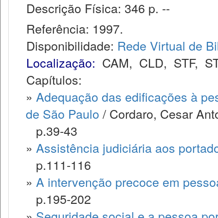
Descrição Física: 346 p. --
Referência: 1997.
Disponibilidade:
Rede Virtual de Bi
Localização:
CAM
,
CLD
,
STF
,
S
Capítulos:
»
Adequação das edificações à pes
de São Paulo
/ Cordaro, Cesar Ant
p.39-43
»
Assistência judiciária aos portad
p.111-116
»
A intervenção precoce em pessoa
p.195-202
»
Seguridade social e a pessoa por