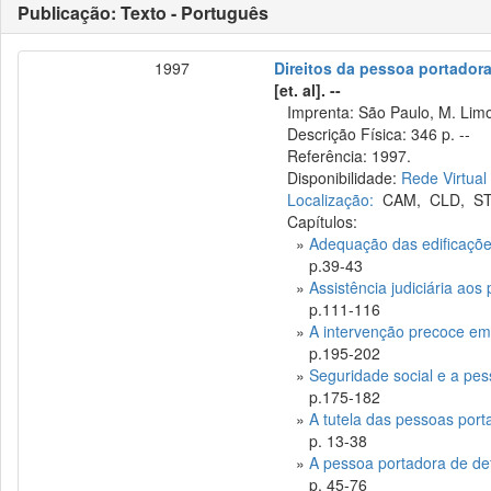
Publicação: Texto - Português
1997
Direitos da pessoa portadora
[et. al]. --
Imprenta: São Paulo, M. Lim
Descrição Física: 346 p. --
Referência: 1997.
Disponibilidade:
Rede Virtual
Localização:
CAM
,
CLD
,
S
Capítulos:
»
Adequação das edificaçõe
p.39-43
»
Assistência judiciária aos
p.111-116
»
A intervenção precoce em
p.195-202
»
Seguridade social e a pes
p.175-182
»
A tutela das pessoas porta
p. 13-38
»
A pessoa portadora de def
p. 45-76