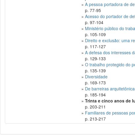
»
A pessoa portadora de defi
p. 77-95
»
Acesso do portador de defi
p. 97-104
»
Ministério público do trab
p. 105-109
»
Direito e exclusão: uma r
p. 117-127
»
A defesa dos interesses d
p. 129-133
»
O trabalho protegido do p
p. 135-139
»
Diversidade
p. 169-173
»
De barreiras arquitetônic
p. 185-194
»
Trinta e cinco anos de l
p. 203-211
»
Familiares de pessoas por
p. 213-217