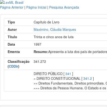
Página Anterior
|
Página Inicial
|
Pesquisa Avançada
Tipo
Capítulo de Livro
Autor
Maximino, Cláudia Marques
Título
Trinta e cinco anos de luta
Data
1997
Ementa
Resumo:
Apresenta a luta dos país de portado
Classificação
341.272
(
CDDir
)
DIREITO PÚBLICO [
341
]
» DIREITO CONSTITUCIONAL [
341.2
]
»» Direitos Fundamentais. Direitos primordiais.
»»» Direitos da Pessoa Humana. O Estado e os i