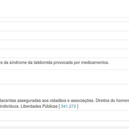
res da síndrome da talidomida provocada por medicamentos.
 Garantias asseguradas aos cidadãos e associações. Direitos do homem.
ndivíduos. Liberdades Públicas [
341.272
]