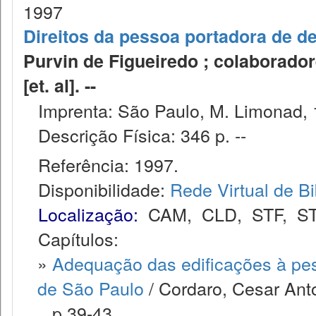
1997
Direitos da pessoa portadora de de
Purvin de Figueiredo ; colaborado
[et. al]. --
Imprenta: São Paulo, M. Limonad, 
Descrição Física: 346 p. --
Referência: 1997.
Disponibilidade:
Rede Virtual de Bi
Localização:
CAM
,
CLD
,
STF
,
S
Capítulos:
»
Adequação das edificações à pes
de São Paulo
/ Cordaro, Cesar Ant
p.39-43