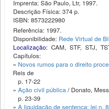
Imprenta: São Paulo, Ltr, 1997.
Descrição Física: 374 p.
ISBN: 8573222980
Referência: 1997.
Disponibilidade:
Rede Virtual de Bi
Localização:
CAM
,
STF
,
STJ
,
TS
Capítulos:
»
Novos rumos para o direito proce
Reis de
p. 17-22
»
Ação civil pública
/ Donato, Mess
p. 23-39
»
A liquidação de sentença: lei n. 