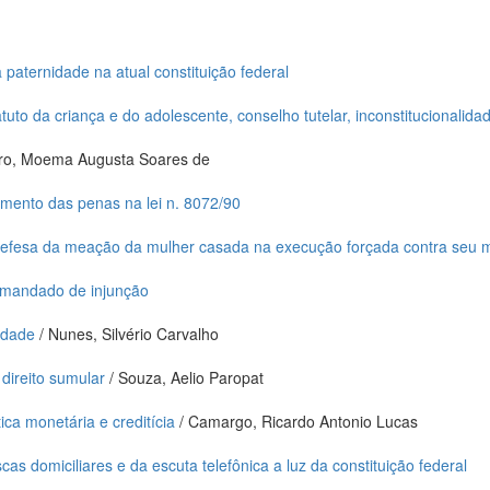
 paternidade na atual constituição federal
tuto da criança e do adolescente, conselho tutelar, inconstitucionalida
ro, Moema Augusta Soares de
imento das penas na lei n. 8072/90
defesa da meação da mulher casada na execução forçada contra seu m
o mandado de injunção
edade
/ Nunes, Silvério Carvalho
 direito sumular
/ Souza, Aelio Paropat
tica monetária e creditícia
/ Camargo, Ricardo Antonio Lucas
scas domiciliares e da escuta telefônica a luz da constituição federal