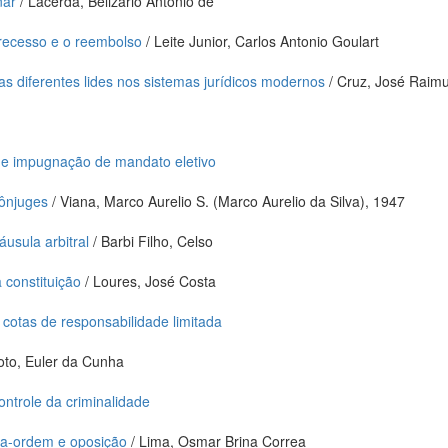
nar
/ Lacerda, Belizario Antonio de
recesso e o reembolso
/ Leite Junior, Carlos Antonio Goulart
as diferentes lides nos sistemas jurídicos modernos
/ Cruz, José Rai
de impugnação de mandato eletivo
cônjuges
/ Viana, Marco Aurelio S. (Marco Aurelio da Silva), 1947
áusula arbitral
/ Barbi Filho, Celso
 constituição
/ Loures, José Costa
cotas de responsabilidade limitada
oto, Euler da Cunha
ntrole da criminalidade
ra-ordem e oposição
/ Lima, Osmar Brina Correa