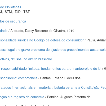
 de Bibliotecas
J
,
STM
,
TJD
,
TST
dos de segurança
edade
/ Andrade, Darcy Bessone de Oliveira, 1910
sonalidade jurídica no Código de defesa do consumidor
/ Paula, Adria
esso legal e o grave problema do ajuste dos procedimentos aos anseios
etivos, difusos, no direito brasileiro
responsabilidade limitada: fundamentos para um anteprojeto de lei
/ G
tisconsórcio: competência
/ Santos, Ernane Fidelis dos
ratados internacionais em matéria tributária perante a Constituição Fe
eção e o registro do comércio
/ Portilho, Augusto Pimenta de