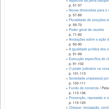
»
Aspectos da pena discipli
p. 51-57
»
Novas dimensões para o 
p. 57-89
»
Pluralidade de soluções d
p. 59-70
»
Poder geral de cautela
p. 71-82
»
Anotações sobre a ação 
p. 83-90
»
A igualdade jurídica dos 
p. 91-99
»
Execução específica de cl
p. 91-102
»
O poder judiciário na nova
p. 101-113
»
Sociedade unipessoal por 
p. 103-111
»
Fundo de comércio
/ Peix
p. 113-136
»
Prevenção, repressão e co
p. 115-120
»
Cheque: revogação, cont