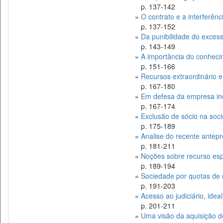
p. 137-142
»
O contrato e a interferên
p. 137-152
»
Da punibilidade do excess
p. 143-149
»
A importância do conhec
p. 151-166
»
Recursos extraordinário e
p. 167-180
»
Em defesa da empresa indi
p. 167-174
»
Exclusão de sócio na soci
p. 175-189
»
Analise do recente antepr
p. 181-211
»
Noções sobre recurso espe
p. 189-194
»
Sociedade por quotas de r
p. 191-203
»
Acesso ao judiciário, idea
p. 201-211
»
Uma visão da aquisição de 