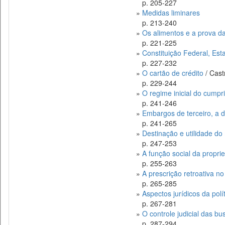
p. 205-227
»
Medidas liminares
p. 213-240
»
Os alimentos e a prova da
p. 221-225
»
Constituição Federal, Esta
p. 227-232
»
O cartão de crédito
/ Cast
p. 229-244
»
O regime inicial do cumpr
p. 241-246
»
Embargos de terceiro, a 
p. 241-265
»
Destinação e utilidade d
p. 247-253
»
A função social da propri
p. 255-263
»
A prescrição retroativa no
p. 265-285
»
Aspectos jurídicos da polí
p. 267-281
»
O controle judicial das bu
p. 287-294