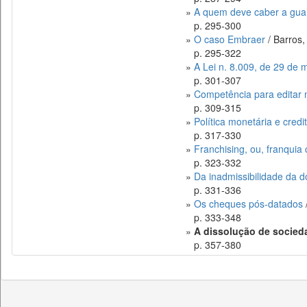
»
A quem deve caber a guar
p. 295-300
»
O caso Embraer
/ Barros,
p. 295-322
»
A Lei n. 8.009, de 29 de 
p. 301-307
»
Competência para editar 
p. 309-315
»
Política monetária e credi
p. 317-330
»
Franchising, ou, franquia
p. 323-332
»
Da inadmissibilidade da d
p. 331-336
»
Os cheques pós-datados
p. 333-348
»
A dissolução de socied
p. 357-380