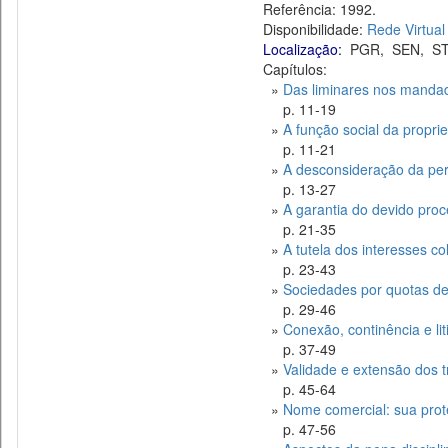
Referência: 1992.
Disponibilidade:
Rede Virtual
Localização:
PGR
,
SEN
,
ST
Capítulos:
»
Das liminares nos manda
p. 11-19
»
A função social da propri
p. 11-21
»
A desconsideração da per
p. 13-27
»
A garantia do devido proc
p. 21-35
»
A tutela dos interesses col
p. 23-43
»
Sociedades por quotas de 
p. 29-46
»
Conexão, continência e li
p. 37-49
»
Validade e extensão dos t
p. 45-64
»
Nome comercial: sua prot
p. 47-56