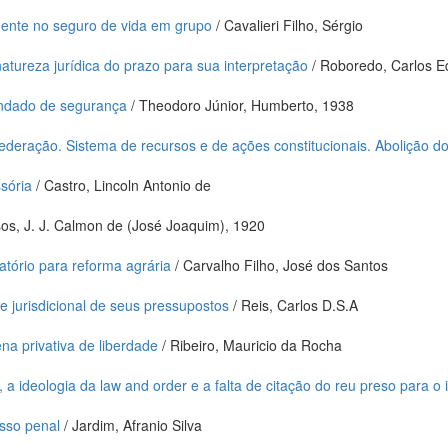
ente no seguro de vida em grupo
/ Cavalieri Filho, Sérgio
tureza jurídica do prazo para sua interpretação
/ Roboredo, Carlos E
ndado de segurança
/ Theodoro Júnior, Humberto, 1938
federação. Sistema de recursos e de ações constitucionais. Abolição 
sória
/ Castro, Lincoln Antonio de
os, J. J. Calmon de (José Joaquim), 1920
tório para reforma agrária
/ Carvalho Filho, José dos Santos
le jurisdicional de seus pressupostos
/ Reis, Carlos D.S.A
a privativa de liberdade
/ Ribeiro, Mauricio da Rocha
 a ideologia da law and order e a falta de citação do reu preso para o 
sso penal
/ Jardim, Afranio Silva