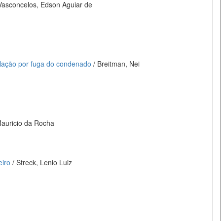
Vasconcelos, Edson Aguiar de
pelação por fuga do condenado
/ Breitman, Nei
Mauricio da Rocha
eiro
/ Streck, Lenio Luiz