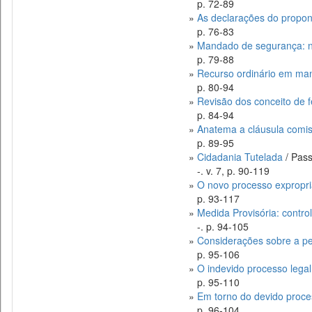
p. 72-89
»
As declarações do propon
p. 76-83
»
Mandado de segurança: na
p. 79-88
»
Recurso ordinário em ma
p. 80-94
»
Revisão dos conceito de 
p. 84-94
»
Anatema a cláusula comis
p. 89-95
»
Cidadania Tutelada
/ Pass
-. v. 7, p. 90-119
»
O novo processo expropria
p. 93-117
»
Medida Provisória: contro
-. p. 94-105
»
Considerações sobre a pen
p. 95-106
»
O indevido processo legal,
p. 95-110
»
Em torno do devido proce
p. 96-104