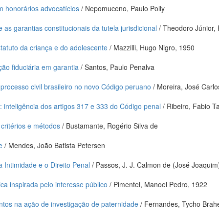
 honorários advocatícios
/ Nepomuceno, Paulo Polly
s garantias constitucionais da tutela jurisdicional
/ Theodoro Júnior,
statuto da criança e do adolescente
/ Mazzilli, Hugo Nigro, 1950
ção fiduciária em garantia
/ Santos, Paulo Penalva
 processo civil brasileiro no novo Código peruano
/ Moreira, José Carl
: inteligência dos artigos 317 e 333 do Código penal
/ Ribeiro, Fabio T
 critérios e métodos
/ Bustamante, Rogério Silva de
e
/ Mendes, João Batista Petersen
 Intimidade e o Direito Penal
/ Passos, J. J. Calmon de (José Joaquim
ica inspirada pelo interesse público
/ Pimentel, Manoel Pedro, 1922
entos na ação de investigação de paternidade
/ Fernandes, Tycho Brah