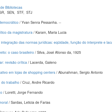
 de Bibliotecas
GR
,
SEN
,
STF
,
STJ
 democrático
/ Yvan Senra Pessanha. --
lítico da magistratura
/ Karam, Maria Lucia
 integração das normas jurídicas: eqüidade, função do interprete e lac
ito: o caso brasileiro
/ Silva, José Afonso da, 1925
r: revisão crítica
/ Lacerda, Galeno
ativo em lojas de shopping centers
/ Abunahman, Sergio Antonio
 do trabalho
/ Cruz, Andre Ricardo
do
/ Loretti, Jorge Fernando
moral
/ Sardas, Leticia de Farias