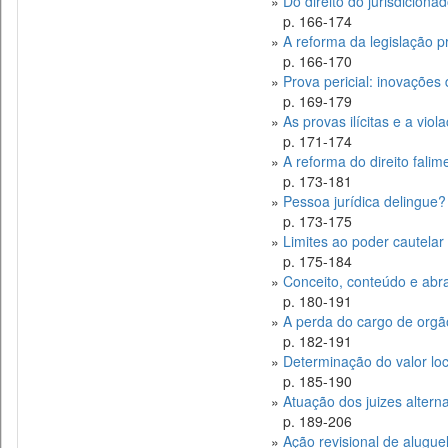
»
Do direito do jurisdicionad
p. 166-174
»
A reforma da legislação p
p. 166-170
»
Prova pericial: inovações 
p. 169-179
»
As provas ilícitas e a viol
p. 171-174
»
A reforma do direito falim
p. 173-181
»
Pessoa jurídica delingue?
p. 173-175
»
Limites ao poder cautelar
p. 175-184
»
Conceito, conteúdo e abran
p. 180-191
»
A perda do cargo de orgão 
p. 182-191
»
Determinação do valor loc
p. 185-190
»
Atuação dos juizes alter
p. 189-206
»
Ação revisional de alugue