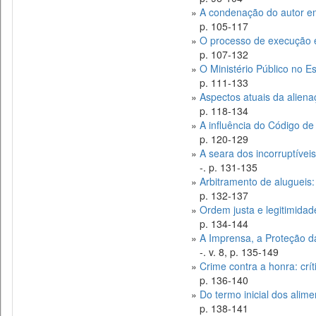
»
A condenação do autor em
p. 105-117
»
O processo de execução e a
p. 107-132
»
O Ministério Público no E
p. 111-133
»
Aspectos atuais da aliena
p. 118-134
»
A influência do Código de
p. 120-129
»
A seara dos incorruptíveis
-. p. 131-135
»
Arbitramento de alugueis:
p. 132-137
»
Ordem justa e legitimidad
p. 134-144
»
A Imprensa, a Proteção da
-. v. 8, p. 135-149
»
Crime contra a honra: crít
p. 136-140
»
Do termo inicial dos alim
p. 138-141