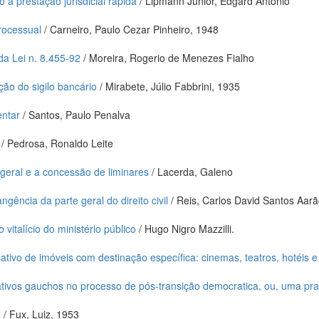
o a prestação jurisdicial rápida
/ Lipmann Junior, Edgard Antonio
rocessual
/ Carneiro, Paulo Cezar Pinheiro, 1948
da Lei n. 8.455-92
/ Moreira, Rogerio de Menezes Fialho
ação do sigilo bancário
/ Mirabete, Júlio Fabbrini, 1935
entar
/ Santos, Paulo Penalva
/ Pedrosa, Ronaldo Leite
 geral e a concessão de liminares
/ Lacerda, Galeno
gência da parte geral do direito civil
/ Reis, Carlos David Santos Aar
vitalício do ministério público
/ Hugo Nigro Mazzilli.
ativo de imóveis com destinação específica: cinemas, teatros, hotéis e
nativos gauchos no processo de pós-transição democratica, ou, uma pr
l
/ Fux, Luiz, 1953