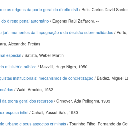
 e as origens da parte geral do direito civil
/ Reis, Carlos David Santo
do direito penal autoritário
/ Eugenio Raúl Zaffaroni. --
o júri: momentos da impugnação e da decisão sobre nulidades
/ Porto
ra, Alexandre Freitas
inal especial
/ Batista, Weber Martin
do ministério público
/ Mazzilli, Hugo Nigro, 1950
uistas institucionais: mecanismos de concretização
/ Baldez, Miguel La
ncárias
/ Wald, Arnoldo, 1932
 da teoria geral dos recursos
/ Grinover, Ada Pellegrini, 1933
ex-esposa infiel
/ Cahali, Yussef Said, 1930
lo urbano e seus aspectos criminais
/ Tourinho Filho, Fernando da Co