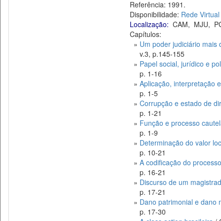
Referência: 1991.
Disponibilidade:
Rede Virtual
Localização:
CAM
,
MJU
,
P
Capítulos:
»
Um poder judiciário mais
v.3, p.145-155
»
Papel social, jurídico e po
p. 1-16
»
Aplicação, interpretação e
p. 1-5
»
Corrupção e estado de dire
p. 1-21
»
Função e processo cautela
p. 1-9
»
Determinação do valor loc
p. 10-21
»
A codificação do processo
p. 16-21
»
Discurso de um magistra
p. 17-21
»
Dano patrimonial e dano 
p. 17-30