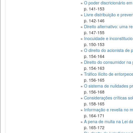
»
O poder discricionário em
p. 141-153
»
Livre distribuição e prev
p. 142-146
»
Direito alternativo: uma r
p. 147-155
»
Inocuidade e inconstituci
p. 150-153
»
O direito do acionista de 
p. 154-164
»
Direito do consumidor na
p. 154-163
»
Tráfico ilícito de entorp
p. 156-165
»
O sistema de nulidades pr
p. 156-168
»
Considerações críticas so
p. 158-165
»
Informação e revelia no
p. 164-171
»
A pena de multa na Lei d
p. 165-172