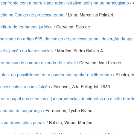
 confronto com a moralidade administrativa: sofisma ou paralogismo
/ 
enção no Código de processo penal
/ Lima, Marcellus Polastri
eleitura do fenômeno jurídico
/ Carvalho, Salo de
onalidade do artigo 595, do código de processo penal: deserção da a
participação no lucros sociais
/ Martins, Pedro Batista A
 promessa de compra e venda de imóvel
/ Carvalho, Ivan Lira de
ecentes: da possiblidade de o condenado apelar em liberdade
/ Ribeiro, 
ocessuais e a constituição
/ Grinover, Ada Pellegrini, 1933
bre o papel das súmulas e jurisprudências dominantes no direito brasil
 mandado de segurança
/ Fernandes, Tycho Brahe
as contravenções penais
/ Batista, Weber Martins