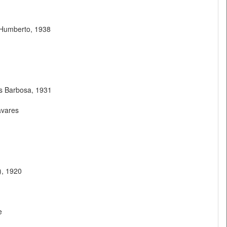
 Humberto, 1938
os Barbosa, 1931
avares
), 1920
e