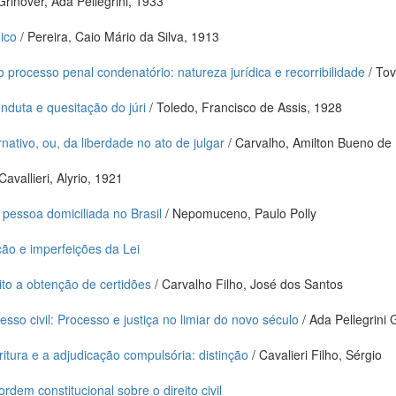
Grinover, Ada Pellegrini, 1933
dico
/ Pereira, Caio Mário da Silva, 1913
processo penal condenatório: natureza jurídica e recorribilidade
/ Tov
onduta e quesitação do júri
/ Toledo, Francisco de Assis, 1928
rnativo, ou, da liberdade no ato de julgar
/ Carvalho, Amilton Bueno de
Cavallieri, Alyrio, 1921
 pessoa domiciliada no Brasil
/ Nepomuceno, Paulo Polly
ão e imperfeições da Lei
to a obtenção de certidões
/ Carvalho Filho, José dos Santos
sso civil: Processo e justiça no limiar do novo século
/ Ada Pellegrini G
itura e a adjudicação compulsória: distinção
/ Cavalieri Filho, Sérgio
dem constitucional sobre o direito civil