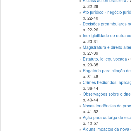
»
A class action brasileira
/ 
p. 22-28
»
Ato jurídico - negócio jurí
p. 22-40
»
Decisões preambulares no 
p. 22-26
»
Inexigibilidade de outra c
p. 23-31
»
Magistratura e direito alte
p. 27-39
»
Estatuto, lei equivocada
/ 
p. 29-35
»
Rogatória para citação de
p. 31-48
»
Crimes hediondos: aplicaç
p. 36-44
»
Observações sobre o direi
p. 40-44
»
Novas tendências do proce
p. 41-52
»
Ação para outorga de escr
p. 42-57
»
Alguns impactos da nova or