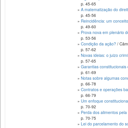
p. 45-65
»
A matematização do direito
p. 45-56
»
Reincidência: um conceito 
p. 49-60
»
Prova nova em plenário d
p. 53-56
»
Condição da ação?
/ Câma
p. 57-62
»
Novas ideias: o juizo crim
p. 57-65
»
Garantias constitucionais 
p. 61-69
»
Notas sobre algumas conq
p. 66-78
»
Contratos e operações ba
p. 66-79
»
Um enfoque constitucional
p. 70-92
»
Perda dos alimentos pela 
p. 70-75
»
Lei do parcelamento do so