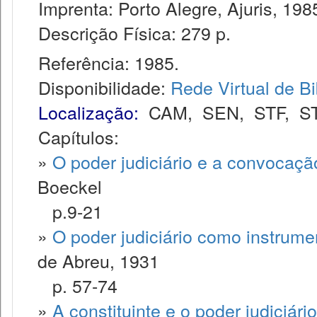
Imprenta: Porto Alegre, Ajuris, 198
Descrição Física: 279 p.
Referência: 1985.
Disponibilidade:
Rede Virtual de Bi
Localização:
CAM
,
SEN
,
STF
,
S
Capítulos:
»
O poder judiciário e a convocaçã
Boeckel
p.9-21
»
O poder judiciário como instrumen
de Abreu, 1931
p. 57-74
»
A constituinte e o poder judiciário