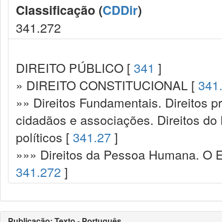
Classificação (
CDDir
)
341.272
DIREITO PÚBLICO [
341
]
» DIREITO CONSTITUCIONAL [
341
»» Direitos Fundamentais. Direitos p
cidadãos e associações. Direitos do
políticos [
341.27
]
»»» Direitos da Pessoa Humana. O Es
341.272
]
Publicação: Texto - Português