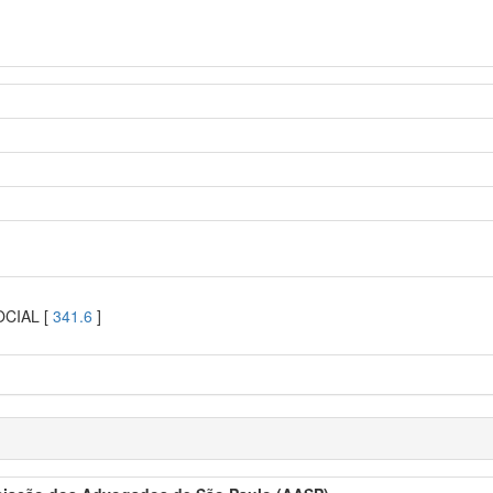
OCIAL [
341.6
]