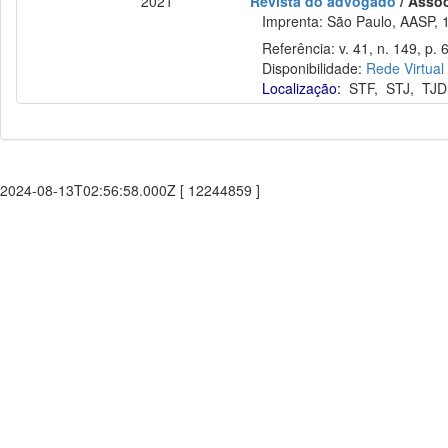
2021
Revista do advogado
/ Asso
Imprenta: São Paulo, AASP, 
Referência: v. 41, n. 149, p. 
Disponibilidade:
Rede Virtual
Localização:
STF
,
STJ
,
TJD
2024-08-13T02:56:58.000Z [ 12244859 ]