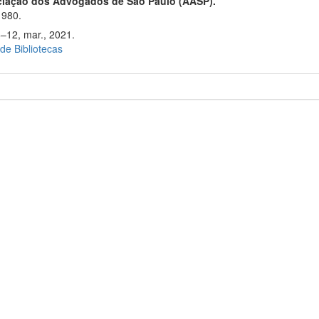
ciação dos Advogados de São Paulo (AASP).
1980.
6–12, mar., 2021.
 de Bibliotecas