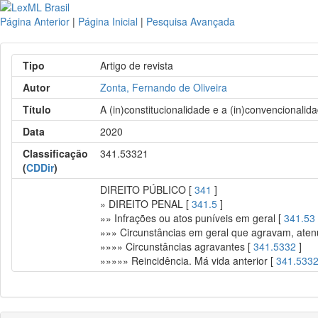
Página Anterior
|
Página Inicial
|
Pesquisa Avançada
Tipo
Artigo de revista
Autor
Zonta, Fernando de Oliveira
Título
A (in)constitucionalidade e a (in)convencionali
Data
2020
Classificação
341.53321
(
CDDir
)
DIREITO PÚBLICO [
341
]
» DIREITO PENAL [
341.5
]
»» Infrações ou atos puníveis em geral [
341.53
»»» Circunstâncias em geral que agravam, aten
»»»» Circunstâncias agravantes [
341.5332
]
»»»»» Reincidência. Má vida anterior [
341.533