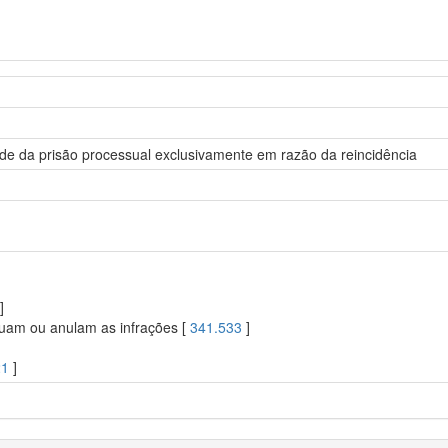
dade da prisão processual exclusivamente em razão da reincidência
]
uam ou anulam as infrações [
341.533
]
21
]