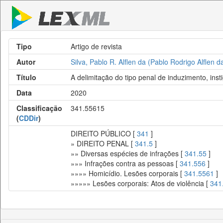
Tipo
Artigo de revista
Autor
Silva, Pablo R. Alflen da (Pablo Rodrigo Alflen d
Título
A delimitação do tipo penal de induzimento, inst
Data
2020
Classificação
341.55615
(
CDDir
)
DIREITO PÚBLICO [
341
]
» DIREITO PENAL [
341.5
]
»» Diversas espécies de infrações [
341.55
]
»»» Infrações contra as pessoas [
341.556
]
»»»» Homicídio. Lesões corporais [
341.5561
]
»»»»» Lesões corporais: Atos de violência [
341