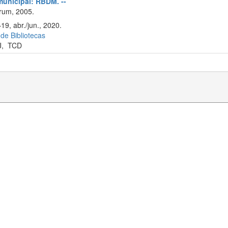
 municipal: RBDM. --
rum, 2005.
19, abr./jun., 2020.
 de Bibliotecas
J
,
TCD