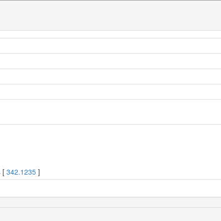
 [
342.1235
]