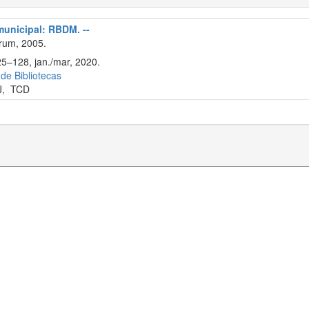
 municipal: RBDM. --
rum, 2005.
25–128, jan./mar, 2020.
 de Bibliotecas
J
,
TCD