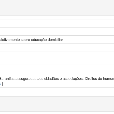
pletivamente sobre educação domiciliar
 Garantias asseguradas aos cidadãos e associações. Direitos do homem.
3
]