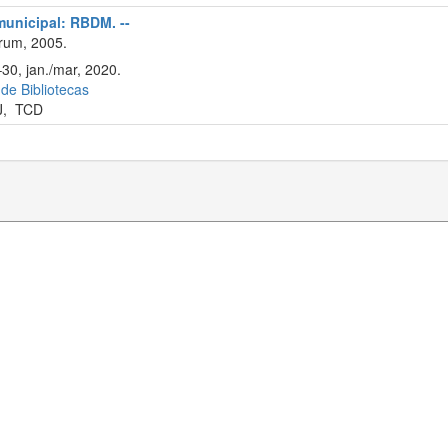
 municipal: RBDM. --
rum, 2005.
–30, jan./mar, 2020.
 de Bibliotecas
J
,
TCD