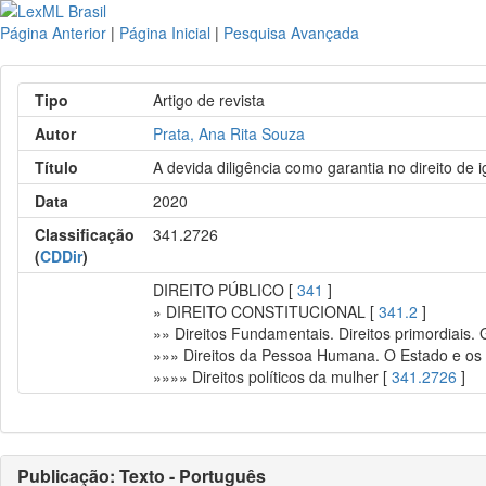
Página Anterior
|
Página Inicial
|
Pesquisa Avançada
Tipo
Artigo de revista
Autor
Prata, Ana Rita Souza
Título
A devida diligência como garantia no direito de
Data
2020
Classificação
341.2726
(
CDDir
)
DIREITO PÚBLICO [
341
]
» DIREITO CONSTITUCIONAL [
341.2
]
»» Direitos Fundamentais. Direitos primordiais.
»»» Direitos da Pessoa Humana. O Estado e os i
»»»» Direitos políticos da mulher [
341.2726
]
Publicação: Texto - Português