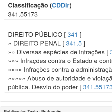
Classificação (
CDDir
)
341.55173
DIREITO PÚBLICO [
341
]
» DIREITO PENAL [
341.5
]
»» Diversas espécies de infrações [
»»» Infrações contra o Estado e cont
»»»» Infrações contra a administraçã
»»»»» Abuso de autoridade e violaç
pública. Desvio do poder [
341.5517
Publicação: Texto - Português