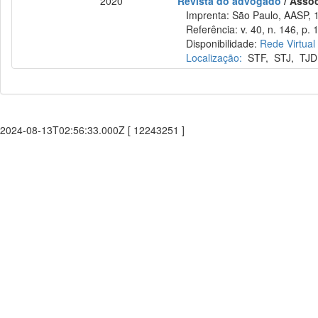
2020
Revista do advogado
/ Asso
Imprenta: São Paulo, AASP, 
Referência: v. 40, n. 146, p. 
Disponibilidade:
Rede Virtual
Localização:
STF
,
STJ
,
TJD
2024-08-13T02:56:33.000Z [ 12243251 ]