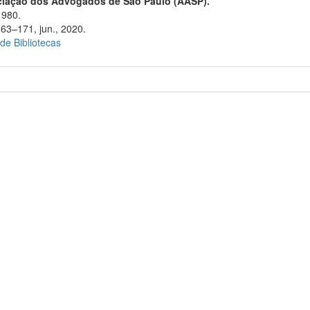
ciação dos Advogados de São Paulo (AASP).
1980.
163–171, jun., 2020.
 de Bibliotecas