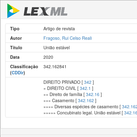
Tipo
Artigo de revista
Autor
Fragoso, Rui Celso Reali
Título
União estável
Data
2020
Classificação
342.162841
(
CDDir
)
DIREITO PRIVADO [
342
]
» DIREITO CIVIL [
342.1
]
»» Direito de família [
342.16
]
»»» Casamento [
342.162
]
»»»» Diversas espécies de casamento [
342.16
»»»»» Concubinato legal. União estável [
342.1