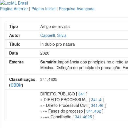
Página Anterior
|
Página Inicial
|
Pesquisa Avançada
Tipo
Artigo de revista
Autor
Cappelli, Silvia
Título
In dubio pro natura
Data
2020
Ementa
Sumário:
Importância dos princípios no direito a
México. Distinção do princípio da precaução. Ex
Classificação
341.4625
(
CDDir
)
DIREITO PÚBLICO [
341
]
» DIREITO PROCESSUAL [
341.4
]
»» Direito Processual Civil [
341.46
]
»»» Fases do processo [
341.462
]
»»»» Conciliação [
341.4625
]