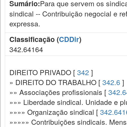
Para que servem os sindica
Sumário:
sindical -- Contribuição negocial e re
expressa.
Classificação (
CDDir
)
342.64164
DIREITO PRIVADO [
342
]
» DIREITO DO TRABALHO [
342.6
]
»» Associações profissionais [
342.6
»»» Liberdade sindical. Unidade e plu
»»»» Organização sindical [
342.641
»»»»» Contribuições sindicais. Mens