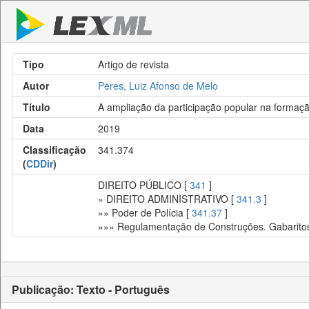
Tipo
Artigo de revista
Autor
Peres, Luiz Afonso de Melo
Título
A ampliação da participação popular na formaçã
Data
2019
Classificação
341.374
(
CDDir
)
DIREITO PÚBLICO [
341
]
» DIREITO ADMINISTRATIVO [
341.3
]
»» Poder de Polícia [
341.37
]
»»» Regulamentação de Construções. Gabaritos.
Publicação: Texto - Português