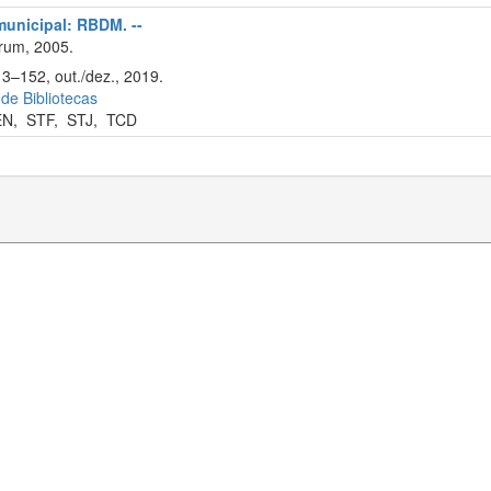
 municipal: RBDM. --
rum, 2005.
13–152, out./dez., 2019.
 de Bibliotecas
EN
,
STF
,
STJ
,
TCD