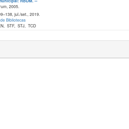
 municipal: RBDM. --
rum, 2005.
9–138, jul./set., 2019.
 de Bibliotecas
EN
,
STF
,
STJ
,
TCD