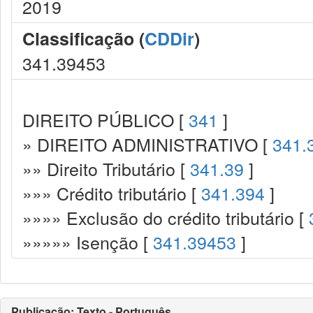
2019
Classificação (
CDDir
)
341.39453
DIREITO PÚBLICO [
341
]
» DIREITO ADMINISTRATIVO [
341.
»» Direito Tributário [
341.39
]
»»» Crédito tributário [
341.394
]
»»»» Exclusão do crédito tributário [
»»»»» Isenção [
341.39453
]
Publicação: Texto - Português