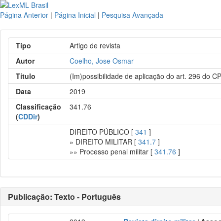
Página Anterior
|
Página Inicial
|
Pesquisa Avançada
Tipo
Artigo de revista
Autor
Coelho, Jose Osmar
Título
(Im)possibilidade de aplicação do art. 296 do C
Data
2019
Classificação
341.76
(
CDDir
)
DIREITO PÚBLICO [
341
]
» DIREITO MILITAR [
341.7
]
»» Processo penal militar [
341.76
]
Publicação: Texto - Português