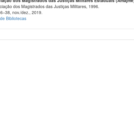
iação dos Magistrados das Justiças Militares Estaduais (Amajme
iação dos Magistrados das Justiças Militares, 1996.
36–38, nov./dez., 2019.
 de Bibliotecas