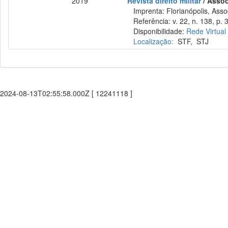
2019
Revista direito militar
/ Assoc
Imprenta: Florianópolis, Assoc
Referência: v. 22, n. 138, p. 
Disponibilidade:
Rede Virtual
Localização:
STF
,
STJ
2024-08-13T02:55:58.000Z [ 12241118 ]