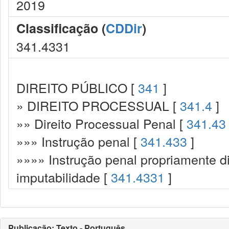
2019
Classificação (
CDDir
)
341.4331
DIREITO PÚBLICO [
341
]
» DIREITO PROCESSUAL [
341.4
]
»» Direito Processual Penal [
341.43
»»» Instrução penal [
341.433
]
»»»» Instrução penal propriamente d
imputabilidade [
341.4331
]
Publicação: Texto - Português