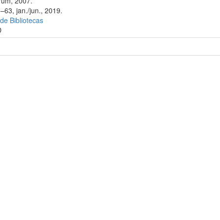
rum, 2007.
–63, jan./jun., 2019.
 de Bibliotecas
D