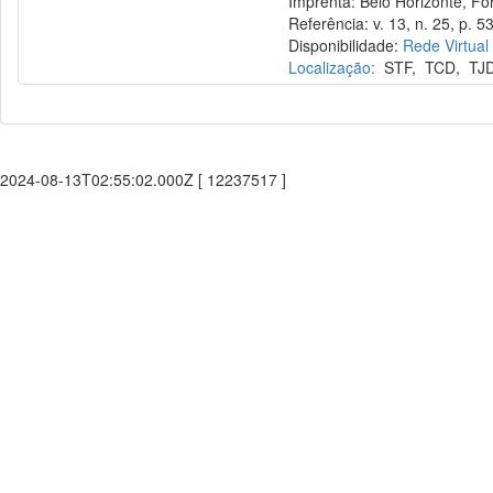
Imprenta: Belo Horizonte, Fó
Referência: v. 13, n. 25, p. 53
Disponibilidade:
Rede Virtual
Localização:
STF
,
TCD
,
TJ
2024-08-13T02:55:02.000Z [ 12237517 ]