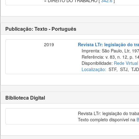
» DIREITO DO TRABALHO [
342.6
]
Publicação: Texto - Português
2019
Revista LTr: legislação do t
Imprenta: São Paulo, Ltr, 197
Referência: v. 83, n. 12, p. 1
Disponibilidade:
Rede Virtual
Localização:
STF
,
STJ
,
TJD
Biblioteca Digital
Revista LTr: legislação do trab
Texto completo disponível na
B