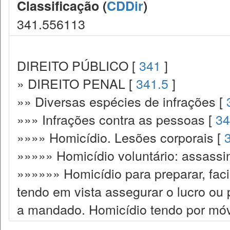
Classificação (
CDDir
)
341.556113
DIREITO PÚBLICO [
341
]
» DIREITO PENAL [
341.5
]
»» Diversas espécies de infrações [
»»» Infrações contra as pessoas [
34
»»»» Homicídio. Lesões corporais [
»»»»» Homicídio voluntário: assassi
»»»»»» Homicídio para preparar, facil
tendo em vista assegurar o lucro ou
a mandado. Homicídio tendo por móv