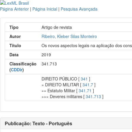
Página Anterior
|
Página Inicial
|
Pesquisa Avançada
Tipo
Artigo de revista
Autor
Ribeiro, Kleber Silas Monteiro
Título
Os novos aspectos legais na aplicação dos conse
Data
2019
Classificação
341.713
(
CDDir
)
DIREITO PÚBLICO [
341
]
» DIREITO MILITAR [
341.7
]
»» Estatuto Militar [
341.71
]
»»» Deveres militares [
341.713
]
Publicação: Texto - Português