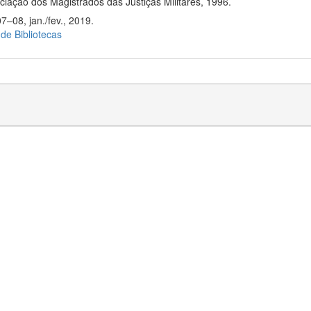
iação dos Magistrados das Justiças Militares, 1996.
7–08, jan./fev., 2019.
 de Bibliotecas