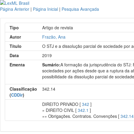
Página Anterior
|
Página Inicial
|
Pesquisa Avançada
Tipo
Artigo de revista
Autor
Frazão, Ana
Título
O STJ e a dissolução parcial de sociedade por 
Data
2019
Ementa
Sumário:
A formação da jurisprudência do STJ: P
sociedades por ações desde que a ruptura da af
possibilidade da dissolução parcial de sociedade
Classificação
342.14
(
CDDir
)
DIREITO PRIVADO [
342
]
» DIREITO CIVIL [
342.1
]
»» Obrigações. Contratos. Convenções [
342.14